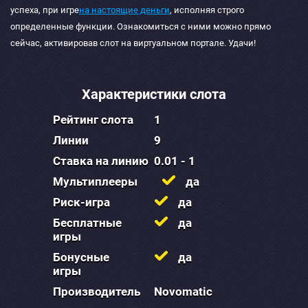
успеха, при игре
на настоящие деньги
, исполняя строго
определенные функции. Ознакомиться с ними можно прямо
сейчас, активировав слот на виртуальном портале. Удачи!
Характеристики слота
Рейтинг слота
1
Линии
9
Ставка на линию
0.01 - 1
Мультиплееры
да
Риск-игра
да
Бесплатные
да
игры
Бонусные
да
игры
Производитель
Novomatic