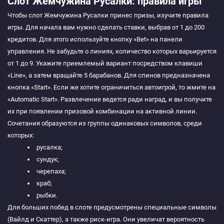
Слот Жемчужина Русалки: правила игры
Чтобы слот Жемчужина Русалки принес призы, изучите правила
игры. Для начала вам нужно сделать ставки, выбрав от 1 до 200
кредитов. Для этого используйте кнопку «Bet» на панели
управления. Не забудьте о линиях, количество которых варьируется
от 1 до 9. Укажите приемлемый вариант посредством клавиши
«Line», а затем вращайте 5 барабанов. Для спинов предназначена
кнопка «Start». Если же хотите ограничиться автоигрой, то жмите на
«Automatic Start». Развлечение ведется ради наград, и вы получите
их при появлении призовой комбинации на активной линии.
Сочетания образуются из группы одинаковых символов, среди
которых:
русалка;
сундук;
черепаха;
краб;
рыбки.
Для больших побед в слоте предусмотрены специальные символы
(Вайлд и Скаттер), а также риск-игра. Они увеличат вероятность