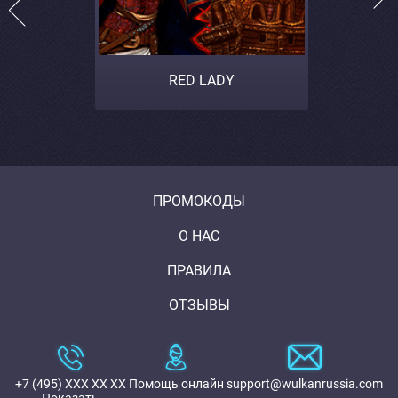
RED LADY
ПРОМОКОДЫ
О НАС
ПРАВИЛА
ОТЗЫВЫ
+7 (495) XXX XX XX
Помощь онлайн
support@wulkanrussia.com
Показать