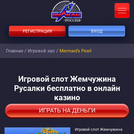
РЕГИСТРАЦИЯ
ВХОД
Главная
/
Игровой зал
/
Mermaid’s Pearl
Игровой слот Жемчужина
Русалки бесплатно в онлайн
казино
ИГРАТЬ НА ДЕНЬГИ
Игровой слот Жемчужина