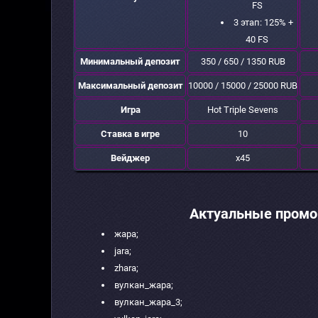
FS
3 этап: 125% +
40 FS
Минимальный депозит
350 / 650 / 1350 RUB
Максимальный депозит
10000 / 15000 / 25000 RUB
Игра
Hot Triple Sevens
Ставка в игре
10
Вейджер
х45
Актуальные промо
жара;
jara;
zhara;
вулкан_жара;
вулкан_жара_3;