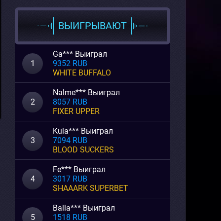
ВЫИГРЫВАЮТ
Ga*** Выиграл
1
9352 RUB
WHITE BUFFALO
Nalme*** Выиграл
2
8057 RUB
FIXER UPPER
Kula*** Выиграл
3
7094 RUB
BLOOD SUCKERS
Fe*** Выиграл
4
3017 RUB
SHAAARK SUPERBET
Balla*** Выиграл
5
1518 RUB