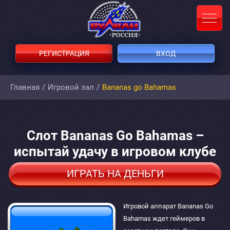
РЕГИСТРАЦИЯ
ВХОД
Главная
/
Игровой зал
/
Bananas go Bahamas
Слот Bananas Go Bahamas –
испытай удачу в игровом клубе
ИГРАТЬ НА ДЕНЬГИ
Игровой аппарат Bananas Go
Bahamas ждет геймеров в